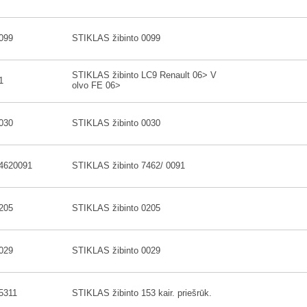
099
STIKLAS žibinto 0099
STIKLAS žibinto LC9 Renault 06> V
1
olvo FE 06>
030
STIKLAS žibinto 0030
4620091
STIKLAS žibinto 7462/ 0091
205
STIKLAS žibinto 0205
029
STIKLAS žibinto 0029
5311
STIKLAS žibinto 153 kair. priešrūk.