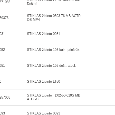
371035
Dešinė
STIKLAS žibinto 0393 76 MB ACTR
39376
OS MP4
031
STIKLAS žibinto 0031
952
STIKLAS žibinto 195 kair., priešrūk.
951
STIKLAS žibinto 195 deš., atbul.
0
STIKLAS žibinto LT50
STIKLAS žibinto TD02-50-019S MB
257003
ATEGO
093
STIKLAS žibinto 0093