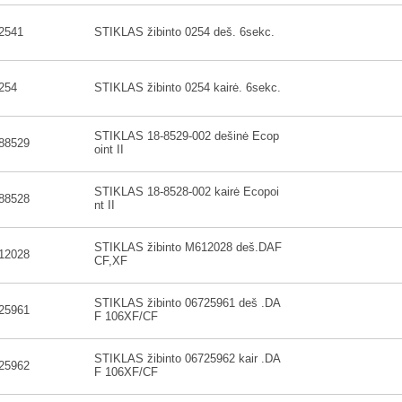
2541
STIKLAS žibinto 0254 deš. 6sekc.
254
STIKLAS žibinto 0254 kairė. 6sekc.
STIKLAS 18-8529-002 dešinė Ecop
88529
oint II
STIKLAS 18-8528-002 kairė Ecopoi
88528
nt II
STIKLAS žibinto M612028 deš.DAF
12028
CF,XF
STIKLAS žibinto 06725961 deš .DA
25961
F 106XF/CF
STIKLAS žibinto 06725962 kair .DA
25962
F 106XF/CF