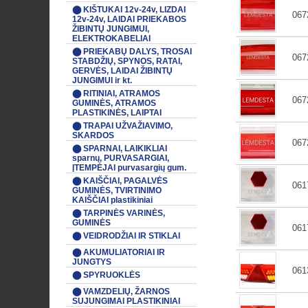
⬤ KIŠTUKAI 12v-24v, LIZDAI
067
12v-24v, LAIDAI PRIEKABOS
ŽIBINTŲ JUNGIMUI,
ELEKTROKABELIAI
⬤ PRIEKABŲ DALYS, TROSAI
067
STABDŽIŲ, SPYNOS, RATAI,
GERVĖS, LAIDAI ŽIBINTŲ
JUNGIMUI ir kt.
⬤ RITINIAI, ATRAMOS
067
GUMINĖS, ATRAMOS
PLASTIKINĖS, LAIPTAI
⬤ TRAPAI UŽVAŽIAVIMO,
SKARDOS
067
⬤ SPARNAI, LAIKIKLIAI
sparnų, PURVASARGIAI,
ĮTEMPĖJAI purvasargių gum.
⬤ KAIŠČIAI, PAGALVĖS
061
GUMINĖS, TVIRTINIMO
KAIŠČIAI plastikiniai
⬤ TARPINĖS VARINĖS,
GUMINĖS
061
⬤ VEIDRODŽIAI IR STIKLAI
⬤ AKUMULIATORIAI IR
JUNGTYS
061
⬤ SPYRUOKLĖS
⬤ VAMZDELIŲ, ŽARNOS
SUJUNGIMAI PLASTIKINIAI