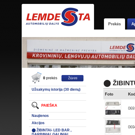
Prekės
A
0
prekės
Žiūrėti
⬤ ŽIBINT
Užsakymų istorija (30 dienų)
Foto
Ko
PAIEŠKA
069
Naujienos
Akcijos
069
⬤ ŽIBINTAI- LED BAR ,
DARBINIAI, GALINIAI,