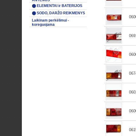
ANTENOS
⬤ ELEMENTAI ir BATERIJOS
⬤ SODO, DARŽO REIKMENYS
060
Laikinam perkėlimui -
koreguojama
069
060
067
060
060
061