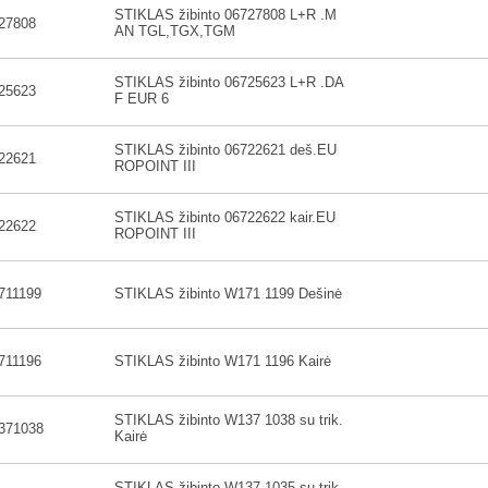
STIKLAS žibinto 06727808 L+R .M
27808
AN TGL,TGX,TGM
STIKLAS žibinto 06725623 L+R .DA
25623
F EUR 6
STIKLAS žibinto 06722621 deš.EU
22621
ROPOINT III
STIKLAS žibinto 06722622 kair.EU
22622
ROPOINT III
711199
STIKLAS žibinto W171 1199 Dešinė
711196
STIKLAS žibinto W171 1196 Kairė
STIKLAS žibinto W137 1038 su trik.
371038
Kairė
STIKLAS žibinto W137 1035 su trik.