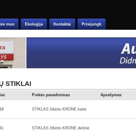
pie mus
Ekologija
Kontaktai
Prisijungti
Ų STIKLAI
das
Prekės pavadinimas
Aprašymas
18
STIKLAS žibinto KRONE kairė
41
STIKLAS žibinto KRONE dešinė