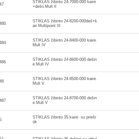
STIKLAS žibinto 24-7000-000 kairė
47
+dešn.Mult II
STIKLAS žibinto 24-8200-000deš+k
480
air Multipoint III
STIKLAS žibinto 24-8400-000 kairė.
484
Mult IV
STIKLAS žibinto 24-8600-000 dešin
486
ė.Mult IV
STIKLAS žibinto 24-8500-000 kairė.
48
Mult V
STIKLAS žibinto 24-8700-000 dešin
487
ė.Mult V
STIKLAS žibinto 35 kairė. su priešr
5
ūk
51
STIKLAS žibinto 35 dešinė.su atbul