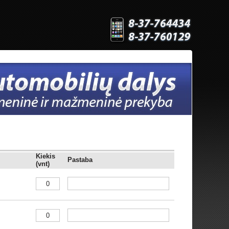
Kiekis
Pastaba
(vnt)