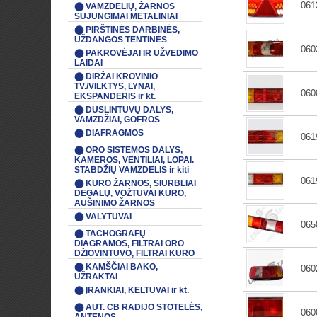
061
⬤ VAMZDELIŲ, ŽARNOS
SUJUNGIMAI METALINIAI
⬤ PIRŠTINĖS DARBINĖS,
UŽDANGOS TENTINĖS
060
⬤ PAKROVĖJAI IR UŽVEDIMO
LAIDAI
⬤ DIRŽAI KROVINIO
TV./VILKTYS, LYNAI,
060
EKSPANDERIS ir kt.
⬤ DUSLINTUVŲ DALYS,
VAMZDŽIAI, GOFROS
⬤ DIAFRAGMOS
061
⬤ ORO SISTEMOS DALYS,
KAMEROS, VENTILIAI, LOPAI.
STABDŽIŲ VAMZDELIS ir kiti
061
⬤ KURO ŽARNOS, SIURBLIAI
DEGALŲ, VOŽTUVAI KURO,
AUŠINIMO ŽARNOS
⬤ VALYTUVAI
065
⬤ TACHOGRAFŲ
DIAGRAMOS, FILTRAI ORO
DŽIOVINTUVO, FILTRAI KURO
⬤ KAMŠČIAI BAKO,
060
UŽRAKTAI
⬤ ĮRANKIAI, KELTUVAI ir kt.
⬤ AUT. CB RADIJO STOTELĖS,
060